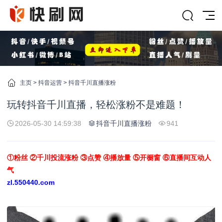
主页
>
抖音运营
>
抖音千川直播涨粉
玩转抖音千川直播，轻松涨粉不是难题！
2026-05-30 14:59:38
抖音千川直播涨粉
941
①粉丝 ②千川投流涨粉 ③点赞 ④播放量 ⑤开橱窗 ⑥直播间互动人
气
zl.550440.com