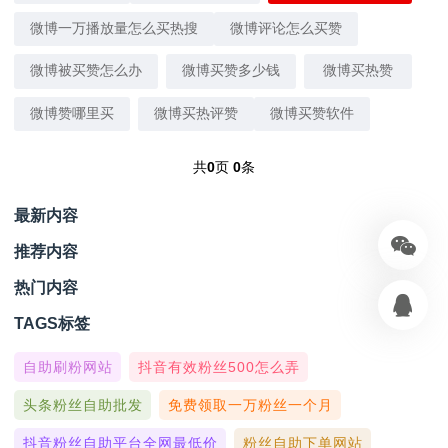
微博一万播放量怎么买热搜
微博评论怎么买赞
微博被买赞怎么办
微博买赞多少钱
微博买热赞
微博赞哪里买
微博买热评赞
微博买赞软件
共
0
页
0
条
最新内容
推荐内容
热门内容
TAGS标签
自助刷粉网站
抖音有效粉丝500怎么弄
头条粉丝自助批发
免费领取一万粉丝一个月
抖音粉丝自助平台全网最低价
粉丝自助下单网站