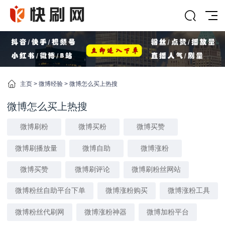
主页
>
微博经验
>
微博怎么买上热搜
微博怎么买上热搜
微博刷粉
微博买粉
微博买赞
微博刷播放量
微博自助
微博涨粉
微博买赞
微博刷评论
微博刷粉丝网站
微博粉丝自助平台下单
微博涨粉购买
微博涨粉工具
微博粉丝代刷网
微博涨粉神器
微博加粉平台